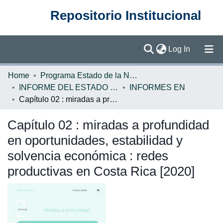
Repositorio Institucional
(current)
Log In
Communities & Collections
Home
Programa Estado de la Nación (PEN)
INFORME DEL ESTADO DE LA NACION
INFORMES EN
Browse DSpace
Capítulo 02 : miradas a profundidad en oportunidades, estabilidad y solvencia económica : redes productivas en Costa Rica [2020]
Statistics
Capítulo 02 : miradas a profundidad
en oportunidades, estabilidad y
solvencia económica : redes
productivas en Costa Rica [2020]