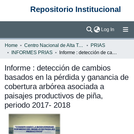
Repositorio Institucional
(current)
Log In
Communities & Collections
Home
Centro Nacional de Alta Tecnología (CENAT)
PRIAS
INFORMES PRIAS
Informe : detección de cambios basados en la pérdida y ganancia de cobertura arbórea asociada a paisajes productivos de piña, periodo 2017- 2018
Browse DSpace
Informe : detección de cambios
Statistics
basados en la pérdida y ganancia de
cobertura arbórea asociada a
paisajes productivos de piña,
periodo 2017- 2018