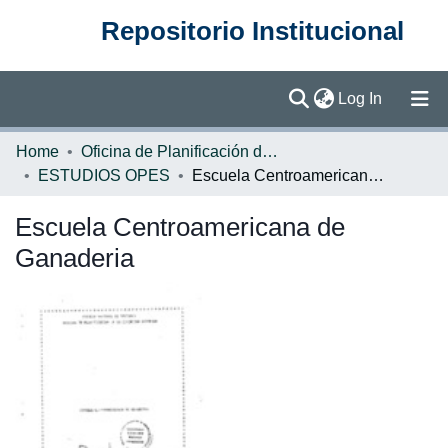
Repositorio Institucional
(current)
Log In
Communities & Collections
Home
Oficina de Planificación de la Educación Superior (OPES)
ESTUDIOS OPES
Escuela Centroamericana de Ganaderia
Browse DSpace
Escuela Centroamericana de
Statistics
Ganaderia