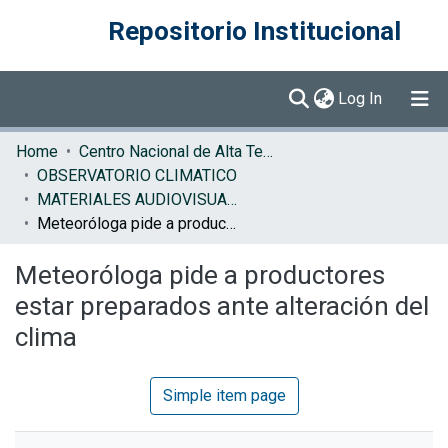
Repositorio Institucional
(current)
Log In
Communities & Collections
Home
Centro Nacional de Alta Tecnología (CENAT)
OBSERVATORIO CLIMATICO
Browse DSpace
MATERIALES AUDIOVISUALES OBSERVATORIO CLIMATICO
Meteoróloga pide a productores estar preparados ante alteración del clima
Statistics
Meteoróloga pide a productores
estar preparados ante alteración del
clima
Simple item page