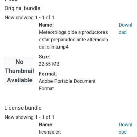
Original bundle
Now showing
1 - 1 of 1
Name:
Downl
Meteoróloga pide a productores
oad
estar preparados ante alteración
del clima.mp4
Size:
No
22.55 MB
Thumbnail
Format:
Available
Adobe Portable Document
Format
License bundle
Now showing
1 - 1 of 1
Name:
Downl
license.txt
oad