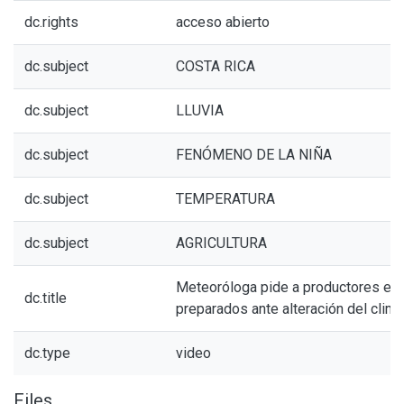
dc.rights
acceso abierto
dc.subject
COSTA RICA
dc.subject
LLUVIA
dc.subject
FENÓMENO DE LA NIÑA
dc.subject
TEMPERATURA
dc.subject
AGRICULTURA
Meteoróloga pide a productores est
dc.title
preparados ante alteración del clima
dc.type
video
Files