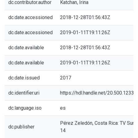
dc.contributor.author
Katchan, Irina
dc.date.accessioned
2018-12-28T01:56:43Z
dc.date.accessioned
2019-01-11T19:11:26Z
dc.date.available
2018-12-28T01:56:43Z
dc.date.available
2019-01-11T19:11:26Z
dc.date.issued
2017
dc.identifier.uri
https://hdl.handle.net/20.500.1233
dc.language.iso
es
Pérez Zeledón, Costa Rica: TV Sur 
dc.publisher
14