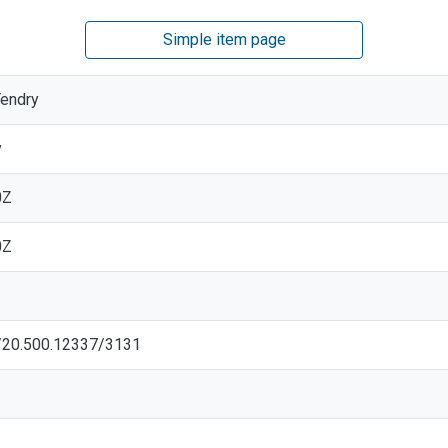
Simple item page
Yendry
y
0Z
0Z
et/20.500.12337/3131