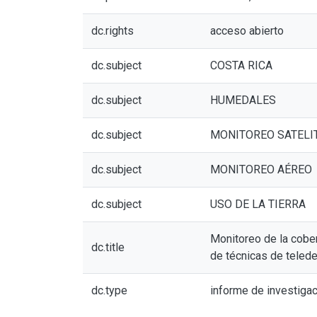
dc.rights
acceso abierto
dc.subject
COSTA RICA
dc.subject
HUMEDALES
dc.subject
MONITOREO SATELI
dc.subject
MONITOREO AÉREO
dc.subject
USO DE LA TIERRA
Monitoreo de la cober
dc.title
de técnicas de telede
dc.type
informe de investiga