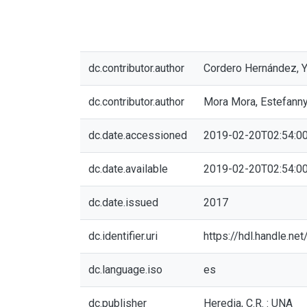
dc.contributor.author
Cordero Hernández, 
dc.contributor.author
Mora Mora, Estefann
dc.date.accessioned
2019-02-20T02:54:0
dc.date.available
2019-02-20T02:54:0
dc.date.issued
2017
dc.identifier.uri
https://hdl.handle.n
dc.language.iso
es
dc.publisher
Heredia, C.R. : UNA