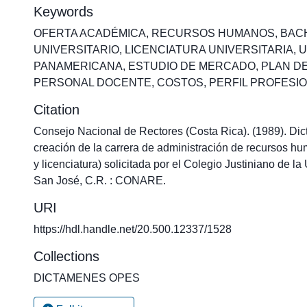
Keywords
OFERTA ACADÉMICA
,
RECURSOS HUMANOS
,
BAC
UNIVERSITARIO
,
LICENCIATURA UNIVERSITARIA
,
U
PANAMERICANA
,
ESTUDIO DE MERCADO
,
PLAN D
PERSONAL DOCENTE
,
COSTOS
,
PERFIL PROFESI
Citation
Consejo Nacional de Rectores (Costa Rica). (1989). Dic
creación de la carrera de administración de recursos hu
y licenciatura) solicitada por el Colegio Justiniano de
San José, C.R. : CONARE.
URI
https://hdl.handle.net/20.500.12337/1528
Collections
DICTAMENES OPES