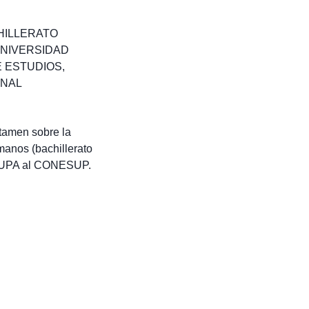
HILLERATO
NIVERSIDAD
E ESTUDIOS
,
ONAL
tamen sobre la
manos (bachillerato
 la UPA al CONESUP.