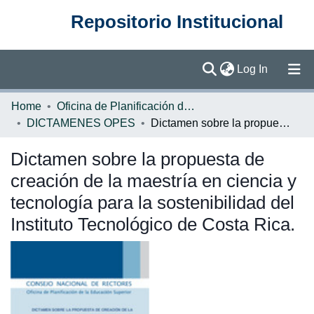
Repositorio Institucional
(current)
Log In
Communities & Collections
Home
Oficina de Planificación de la Educación Superior (OPES)
DICTAMENES OPES
Dictamen sobre la propuesta de creación de la maestría en ciencia y tecnología para la sostenibilidad del Instituto Tecnológico de Costa Rica.
Browse DSpace
Dictamen sobre la propuesta de
Statistics
creación de la maestría en ciencia y
tecnología para la sostenibilidad del
Instituto Tecnológico de Costa Rica.