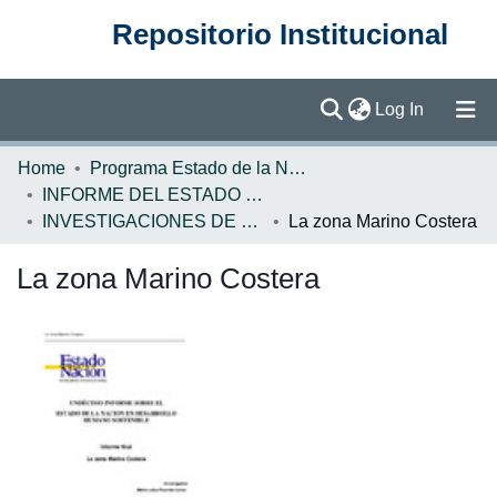
Repositorio Institucional
(current)
Log In
Communities & Collections
Home
Programa Estado de la Nación (PEN)
INFORME DEL ESTADO DE LA NACION
Browse DSpace
INVESTIGACIONES DE BASE EN
La zona Marino Costera
Statistics
La zona Marino Costera