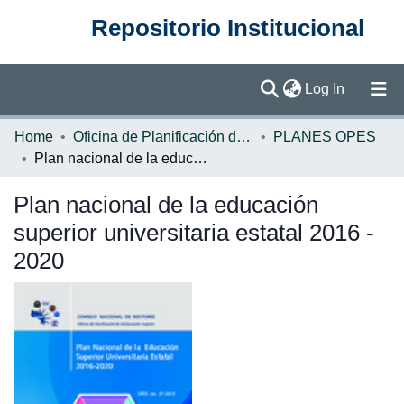
Repositorio Institucional
(current)
Log In
Communities & Collections
Home
Oficina de Planificación de la Educación Superior (OPES)
PLANES OPES
Plan nacional de la educación superior universitaria estatal 2016 - 2020
Browse DSpace
Plan nacional de la educación
Statistics
superior universitaria estatal 2016 -
2020