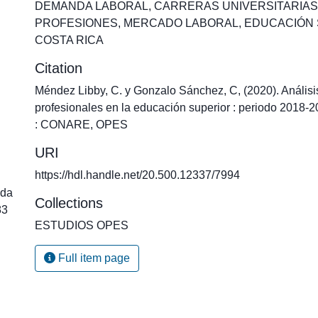
DEMANDA LABORAL
,
CARRERAS UNIVERSITARIAS
PROFESIONES
,
MERCADO LABORAL
,
EDUCACIÓN 
COSTA RICA
Citation
Méndez Libby, C. y Gonzalo Sánchez, C, (2020). Anális
profesionales en la educación superior : periodo 2018-
: CONARE, OPES
URI
https://hdl.handle.net/20.500.12337/7994
da
Collections
83
ESTUDIOS OPES
Full item page