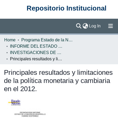
Repositorio Institucional
(current)
Log In
Communities & Collections
Home
Programa Estado de la Nación (PEN)
INFORME DEL ESTADO DE LA NACION
Browse DSpace
INVESTIGACIONES DE BASE EN
Principales resultados y limitaciones de la política monetaria y cambiaria en el 2012.
Statistics
Principales resultados y limitaciones
de la política monetaria y cambiaria
en el 2012.