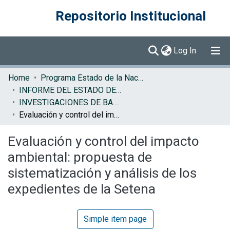
Repositorio Institucional
(current)
Log In
Communities & Collections
Home
Programa Estado de la Nación (PEN)
INFORME DEL ESTADO DE LA NACION
Browse DSpace
INVESTIGACIONES DE BASE EN
Evaluación y control del impacto ambiental: propuesta de sistematización y análisis de los expedientes de la Setena
Statistics
Evaluación y control del impacto
ambiental: propuesta de
sistematización y análisis de los
expedientes de la Setena
Simple item page