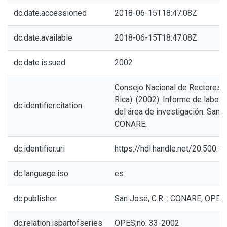
dc.date.accessioned
2018-06-15T18:47:08Z
dc.date.available
2018-06-15T18:47:08Z
dc.date.issued
2002
Consejo Nacional de Rectores 
Rica). (2002). Informe de labor
dc.identifier.citation
del área de investigación. San J
CONARE.
dc.identifier.uri
https://hdl.handle.net/20.500.
dc.language.iso
es
dc.publisher
San José, C.R. : CONARE, OPES
dc.relation.ispartofseries
OPES;no. 33-2002