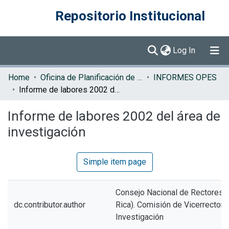
Repositorio Institucional
(current)
Log In
Communities & Collections
Home
Oficina de Planificación de la Educación Superior (OPES)
INFORMES OPES
Informe de labores 2002 del área de investigación
Browse DSpace
Informe de labores 2002 del área de
Statistics
investigación
Simple item page
Consejo Nacional de Rectores 
dc.contributor.author
Rica). Comisión de Vicerrector
Investigación