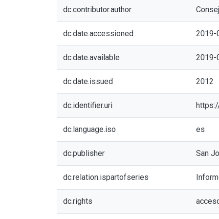
dc.contributor.author
Consej
dc.date.accessioned
2019-
dc.date.available
2019-
dc.date.issued
2012
dc.identifier.uri
https:
dc.language.iso
es
dc.publisher
San Jo
dc.relation.ispartofseries
Inform
dc.rights
acceso