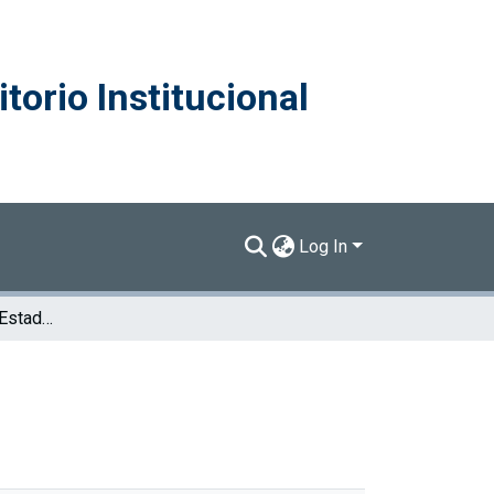
torio Institucional
Log In
Capítulo 1: Sinopsis [Estado de la Nación 2012]