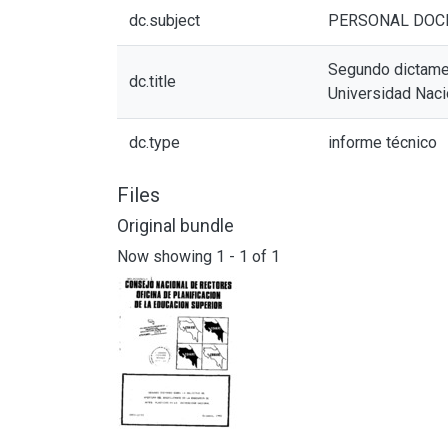
dc.subject
PERSONAL DOC
Segundo dictamen 
dc.title
Universidad Naci
dc.type
informe técnico
Files
Original bundle
Now showing
1 - 1 of 1