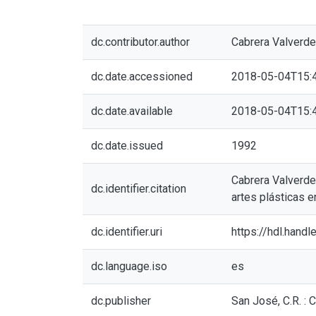
dc.contributor.author
Cabrera Valverde
dc.date.accessioned
2018-05-04T15:
dc.date.available
2018-05-04T15:
dc.date.issued
1992
Cabrera Valverde,
dc.identifier.citation
artes plásticas e
dc.identifier.uri
https://hdl.hand
dc.language.iso
es
dc.publisher
San José, C.R. 