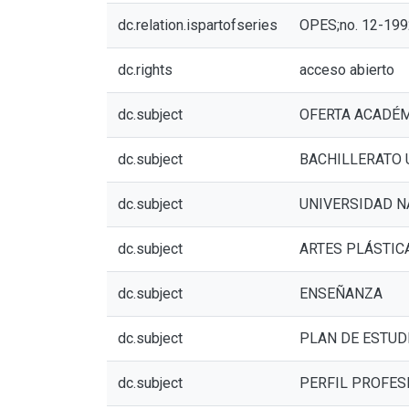
dc.relation.ispartofseries
OPES;no. 12-199
dc.rights
acceso abierto
dc.subject
OFERTA ACADÉ
dc.subject
BACHILLERATO 
dc.subject
UNIVERSIDAD N
dc.subject
ARTES PLÁSTIC
dc.subject
ENSEÑANZA
dc.subject
PLAN DE ESTUD
dc.subject
PERFIL PROFES