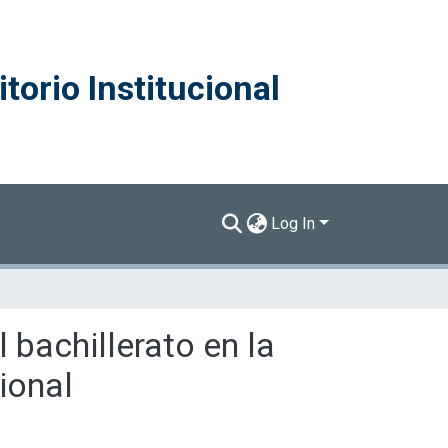
torio Institucional
Log In
 bachillerato en la
ional