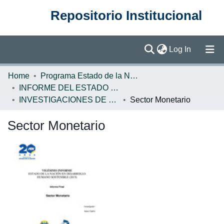
Repositorio Institucional
(current)
Log In
Communities & Collections
Home
Programa Estado de la Nación (PEN)
INFORME DEL ESTADO DE LA NACION
Browse DSpace
INVESTIGACIONES DE BASE EN
Sector Monetario
Statistics
Sector Monetario