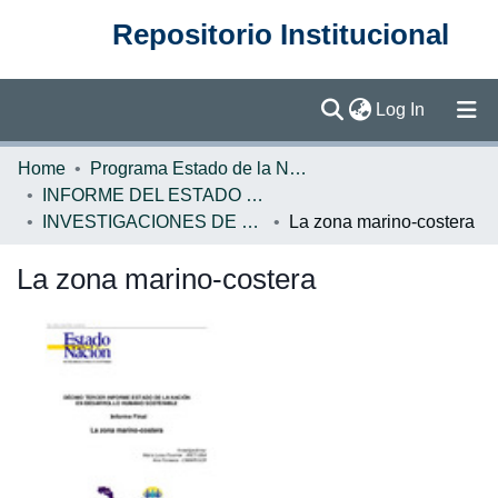
Repositorio Institucional
(current)
Log In
Communities & Collections
Home
Programa Estado de la Nación (PEN)
INFORME DEL ESTADO DE LA NACION
Browse DSpace
INVESTIGACIONES DE BASE EN
La zona marino-costera
Statistics
La zona marino-costera