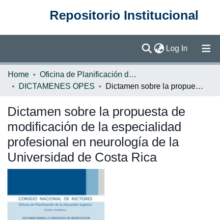
Repositorio Institucional
(current)
Log In
Communities & Collections
Home
Oficina de Planificación de la Educación Superior (OPES)
DICTAMENES OPES
Dictamen sobre la propuesta de modificación de la especialidad profesional en neurología de la Universidad de Costa Rica
Browse DSpace
Dictamen sobre la propuesta de
Statistics
modificación de la especialidad
profesional en neurología de la
Universidad de Costa Rica