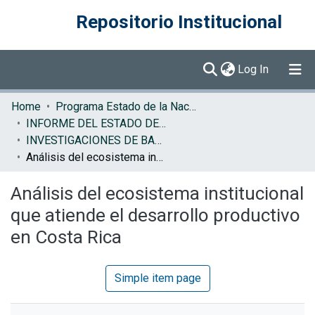
Repositorio Institucional
(current)
Log In
Communities & Collections
Home
Programa Estado de la Nación (PEN)
INFORME DEL ESTADO DE LA NACION
Browse DSpace
INVESTIGACIONES DE BASE EN
Análisis del ecosistema institucional que atiende el desarrollo productivo en Costa Rica
Statistics
Análisis del ecosistema institucional
que atiende el desarrollo productivo
en Costa Rica
Simple item page