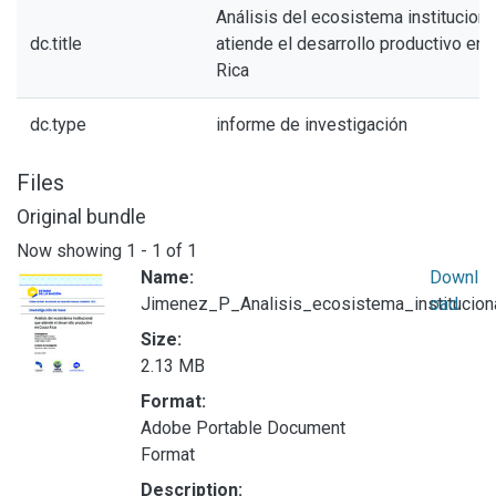
Análisis del ecosistema instituciona
dc.title
atiende el desarrollo productivo en 
Rica
dc.type
informe de investigación
Files
Original bundle
Now showing
1 - 1 of 1
Name:
Downl
Jimenez_P_Analisis_ecosistema_institucion
oad
Size:
2.13 MB
Format:
Adobe Portable Document
Format
Description: