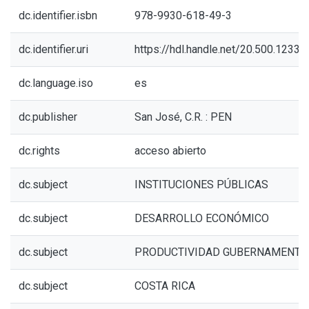
dc.identifier.isbn
978-9930-618-49-3
dc.identifier.uri
https://hdl.handle.net/20.500.1233
dc.language.iso
es
dc.publisher
San José, C.R. : PEN
dc.rights
acceso abierto
dc.subject
INSTITUCIONES PÚBLICAS
dc.subject
DESARROLLO ECONÓMICO
dc.subject
PRODUCTIVIDAD GUBERNAMENTA
dc.subject
COSTA RICA