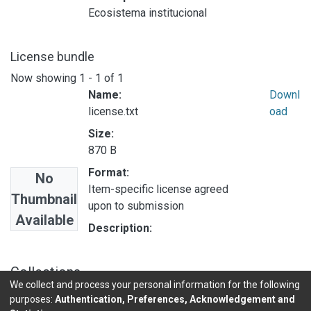
Ecosistema institucional
License bundle
Now showing
1 - 1 of 1
Name:
Downl
license.txt
oad
Size:
870 B
Format:
No
Item-specific license agreed
Thumbnail
upon to submission
Available
Description:
Collections
We collect and process your personal information for the following
INVESTIGACIONES DE BASE EN
purposes:
Authentication, Preferences, Acknowledgement and