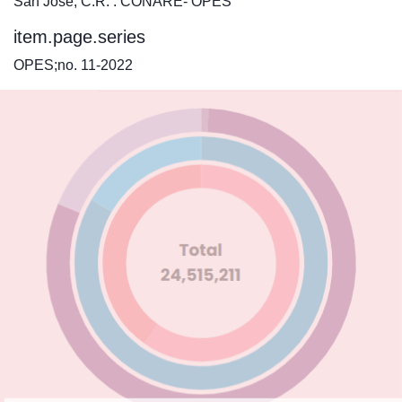
San José, C.R. : CONARE- OPES
item.page.series
OPES;no. 11-2022