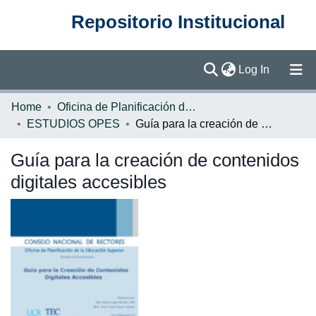
Repositorio Institucional
(current)
Log In
Communities & Collections
Home
Oficina de Planificación de la Educación Superior (OPES)
ESTUDIOS OPES
Guía para la creación de contenidos digitales accesibles
Browse DSpace
Guía para la creación de contenidos
Statistics
digitales accesibles