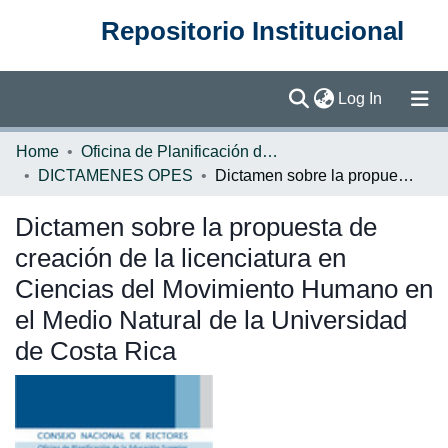
Repositorio Institucional
(current)
Log In
Communities & Collections
Home
Oficina de Planificación de la Educación Superior (OPES)
DICTAMENES OPES
Dictamen sobre la propuesta de creación de la licenciatura en Ciencias del Movimiento Humano en el Medio Natural de la Universidad de Costa Rica
Browse DSpace
Dictamen sobre la propuesta de
Statistics
creación de la licenciatura en
Ciencias del Movimiento Humano en
el Medio Natural de la Universidad
de Costa Rica