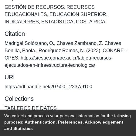
GESTIÓN DE RECURSOS
,
RECURSOS
EDUCACIONALES
,
EDUCACIÓN SUPERIOR
,
INDICADORES
,
ESTADÍSTICA
,
COSTA RICA
Citation
Madrigal Solórzano, O., Chaves Zambrano, Z. Chaves
Bonilla, Paola., Rodríguez Ramos, N. (2023). CONARE -
OPES. https://siesue.conare.ac.cr/tableu-recursos-
ejecutados-en-infraestructura-tecnologica/
URI
https://hdl.handle.net/20.500.12337/9100
Collections
TABLEROS DE DATOS
We collect and process your personal information for the following
purposes:
Authentication, Preferences, Acknowledgement
Full item page
and Statistics
.