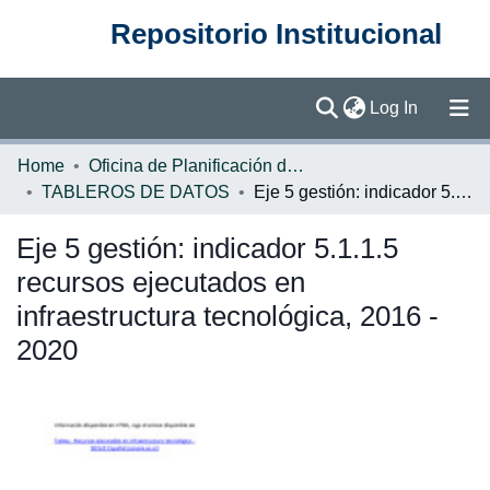
Repositorio Institucional
(current)
Log In
Communities & Collections
Home
Oficina de Planificación de la Educación Superior (OPES)
TABLEROS DE DATOS
Eje 5 gestión: indicador 5.1.1.5 recursos ejecutados en infraestructura tecnológica, 2016 - 2020
Browse DSpace
Eje 5 gestión: indicador 5.1.1.5
Statistics
recursos ejecutados en
infraestructura tecnológica, 2016 -
2020