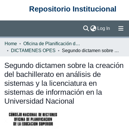
Repositorio Institucional
(current)
Log In
Communities & Collections
Home
Oficina de Planificación de la Educación Superior (OPES)
DICTAMENES OPES
Segundo dictamen sobre la creación del bachillerato en análisis de sistemas y la licenciatura en sistemas de información en la Universidad Nacional
Browse DSpace
Segundo dictamen sobre la creación
Statistics
del bachillerato en análisis de
sistemas y la licenciatura en
sistemas de información en la
Universidad Nacional