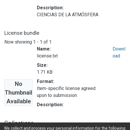
Description:
CIENCIAS DE LA ATMÓSFERA
License bundle
Now showing
1 - 1 of 1
Name:
Downl
license.txt
oad
Size:
1.71 KB
Format:
No
Item-specific license agreed
Thumbnail
upon to submission
Available
Description:
Collections
We collect and process your personal information for the following