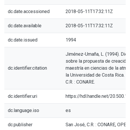
dc.date.accessioned
2018-05-11T17:32:11Z
dc.date.available
2018-05-11T17:32:11Z
dc.date.issued
1994
Jiménez-Umaña, L. (1994). Dic
sobre la propuesta de creación 
dc.identifier.citation
maestría en ciencias de la atmó
la Universidad de Costa Rica. S
C.R. : CONARE.
dc.identifier.uri
https://hdl.handle.net/20.500.
dc.language.iso
es
dc.publisher
San José, C.R. : CONARE, OPES