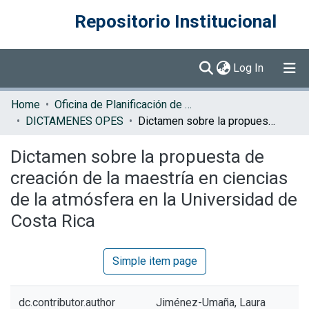
Repositorio Institucional
(current)
Log In
Communities & Collections
Home
Oficina de Planificación de la Educación Superior (OPES)
DICTAMENES OPES
Dictamen sobre la propuesta de creación de la maestría en ciencias de la atmósfera en la Universidad de Costa Rica
Browse DSpace
Dictamen sobre la propuesta de
Statistics
creación de la maestría en ciencias
de la atmósfera en la Universidad de
Costa Rica
Simple item page
dc.contributor.author
Jiménez-Umaña, Laura