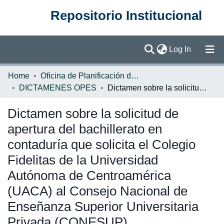
Repositorio Institucional
(current)
Log In
Communities & Collections
Home
Oficina de Planificación de la Educación Superior (OPES)
DICTAMENES OPES
Dictamen sobre la solicitud de apertura del bachillerato en contaduría que solicita el Colegio Fidelitas de la Universidad Autónoma de Centroamérica (UACA) al Consejo Nacional de Enseñanza Superior Universitaria Privada (CONESUP)
Browse DSpace
Dictamen sobre la solicitud de
Statistics
apertura del bachillerato en
contaduría que solicita el Colegio
Fidelitas de la Universidad
Autónoma de Centroamérica
(UACA) al Consejo Nacional de
Enseñanza Superior Universitaria
Privada (CONESUP)