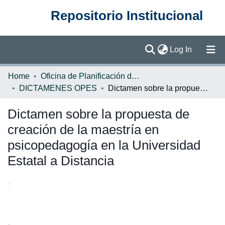
Repositorio Institucional
(current)
Log In
Communities & Collections
Home
Oficina de Planificación de la Educación Superior (OPES)
DICTAMENES OPES
Dictamen sobre la propuesta de creación de la maestría en psicopedagogía en la Universidad Estatal a Distancia
Browse DSpace
Dictamen sobre la propuesta de
Statistics
creación de la maestría en
psicopedagogía en la Universidad
Estatal a Distancia