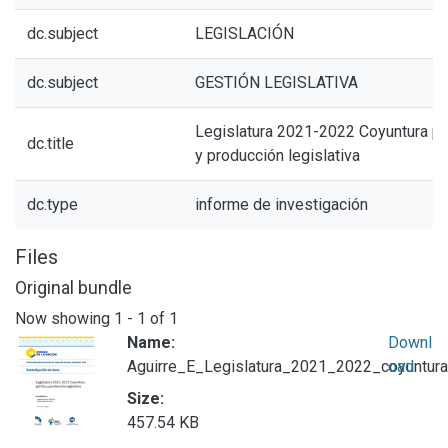
dc.subject
LEGISLACIÓN
dc.subject
GESTIÓN LEGISLATIVA
Legislatura 2021-2022 Coyuntura pol
dc.title
y producción legislativa
dc.type
informe de investigación
Files
Original bundle
Now showing
1 - 1 of 1
Name:
Downl
Aguirre_E_Legislatura_2021_2022_coyuntura
oad
Size:
457.54 KB