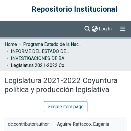
Repositorio Institucional
(current)
Log In
Communities & Collections
Home
Programa Estado de la Nación (PEN)
INFORME DEL ESTADO DE LA NACION
Browse DSpace
INVESTIGACIONES DE BASE EN
Legislatura 2021-2022 Coyuntura política y producción legislativa
Statistics
Legislatura 2021-2022 Coyuntura
política y producción legislativa
Simple item page
dc.contributor.author
Aguirre Raftacco, Eugenia