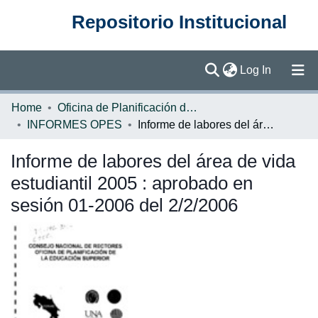
Repositorio Institucional
(current)
Log In
Communities & Collections
Home
Oficina de Planificación de la Educación Superior (OPES)
INFORMES OPES
Informe de labores del área de vida estudiantil 2005 : aprobado en sesión 01-2006 del 2/2/2006
Browse DSpace
Informe de labores del área de vida
Statistics
estudiantil 2005 : aprobado en
sesión 01-2006 del 2/2/2006