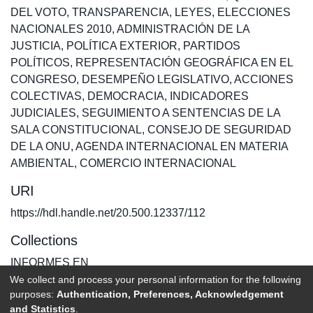
DEL VOTO
,
TRANSPARENCIA
,
LEYES
,
ELECCIONES
NACIONALES 2010
,
ADMINISTRACIÓN DE LA
JUSTICIA
,
POLÍTICA EXTERIOR
,
PARTIDOS
POLÍTICOS
,
REPRESENTACIÓN GEOGRÁFICA EN EL
CONGRESO
,
DESEMPEÑO LEGISLATIVO
,
ACCIONES
COLECTIVAS
,
DEMOCRACIA
,
INDICADORES
JUDICIALES
,
SEGUIMIENTO A SENTENCIAS DE LA
SALA CONSTITUCIONAL
,
CONSEJO DE SEGURIDAD
DE LA ONU
,
AGENDA INTERNACIONAL EN MATERIA
AMBIENTAL
,
COMERCIO INTERNACIONAL
URI
https://hdl.handle.net/20.500.12337/112
Collections
INFORMES EN
We collect and process your personal information for the following
purposes:
Authentication, Preferences, Acknowledgement
Full item page
and Statistics
.