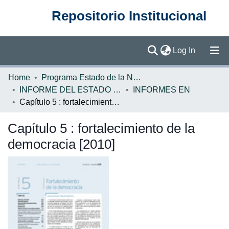
Repositorio Institucional
(current)
Log In
Communities & Collections
Home
Programa Estado de la Nación (PEN)
INFORME DEL ESTADO DE LA NACION
INFORMES EN
Browse DSpace
Capítulo 5 : fortalecimiento de la democracia [2010]
Statistics
Capítulo 5 : fortalecimiento de la
democracia [2010]