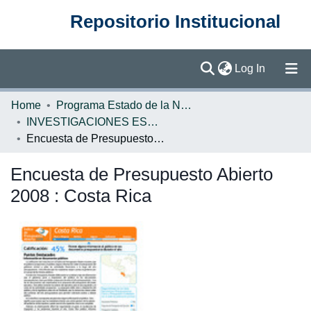
Repositorio Institucional
(current)
Log In
Communities & Collections
Home
Programa Estado de la Nación (PEN)
INVESTIGACIONES ESPECIALES
Browse DSpace
Encuesta de Presupuesto Abierto 2008 : Costa Rica
Statistics
Encuesta de Presupuesto Abierto
2008 : Costa Rica