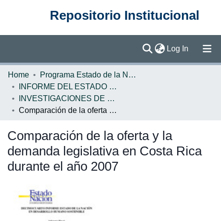
Repositorio Institucional
(current)
Log In
Communities & Collections
Home
Programa Estado de la Nación (PEN)
INFORME DEL ESTADO DE LA NACION
Browse DSpace
INVESTIGACIONES DE BASE EN
Comparación de la oferta y la demanda legislativa en Costa Rica durante el año 2007
Statistics
Comparación de la oferta y la
demanda legislativa en Costa Rica
durante el año 2007