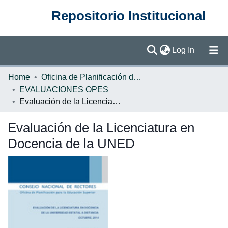
Repositorio Institucional
(current)
Log In
Communities & Collections
Home
Oficina de Planificación de la Educación Superior (OPES)
EVALUACIONES OPES
Browse DSpace
Evaluación de la Licenciatura en Docencia de la UNED
Statistics
Evaluación de la Licenciatura en
Docencia de la UNED