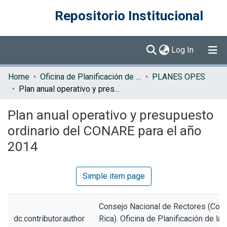
Repositorio Institucional
(current)
Log In
Communities & Collections
Home
Oficina de Planificación de la Educación Superior (OPES)
PLANES OPES
Plan anual operativo y presupuesto ordinario del CONARE para el año 2014
Browse DSpace
Plan anual operativo y presupuesto
Statistics
ordinario del CONARE para el año
2014
Simple item page
Consejo Nacional de Rectores (Cos
dc.contributor.author
Rica). Oficina de Planificación de la