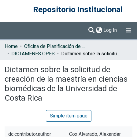
Repositorio Institucional
(current)
Log In
Communities & Collections
Home
Oficina de Planificación de la Educación Superior (OPES)
DICTAMENES OPES
Dictamen sobre la solicitud de creación de la maestría en ciencias biomédicas de la Universidad de Costa Rica
Browse DSpace
Dictamen sobre la solicitud de
Statistics
creación de la maestría en ciencias
biomédicas de la Universidad de
Costa Rica
Simple item page
dc.contributor.author
Cox Alvarado, Alexander