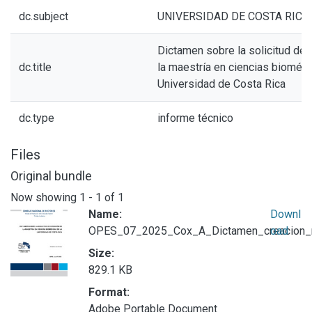
dc.subject
UNIVERSIDAD DE COSTA RICA
Dictamen sobre la solicitud de 
dc.title
la maestría en ciencias biomédi
Universidad de Costa Rica
dc.type
informe técnico
Files
Original bundle
Now showing
1 - 1 of 1
Name:
Downl
OPES_07_2025_Cox_A_Dictamen_creacion_m
oad
Size:
829.1 KB
Format:
Adobe Portable Document