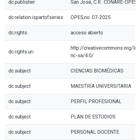
dc.publisher
San José, C.R.: CONARE-OPES
dc.relation.ispartofseries
OPES;no. 07-2025
dc.rights
acceso abierto
http://creativecommons.org/li
dc.rights.uri
nc-sa/4.0/
dc.subject
CIENCIAS BIOMÉDICAS
dc.subject
MAESTRÍA UNIVERSITARIA
dc.subject
PERFIL PROFESIONAL
dc.subject
PLAN DE ESTUDIOS
dc.subject
PERSONAL DOCENTE