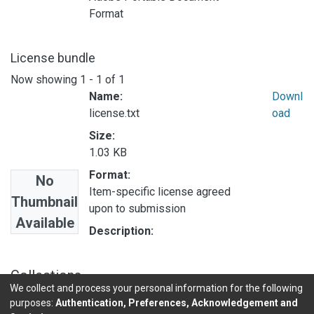
Format
License bundle
Now showing
1 - 1 of 1
Name:
Downl
license.txt
oad
Size:
1.03 KB
Format:
No
Item-specific license agreed
Thumbnail
upon to submission
Available
Description:
Collections
We collect and process your personal information for the following
DICTAMENES OPES
purposes:
Authentication, Preferences, Acknowledgement and