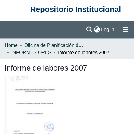
Repositorio Institucional
(current)
Log In
Communities & Collections
Home
Oficina de Planificación de la Educación Superior (OPES)
INFORMES OPES
Informe de labores 2007
Browse DSpace
Informe de labores 2007
Statistics