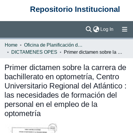
Repositorio Institucional
(current)
Log In
Communities & Collections
Home
Oficina de Planificación de la Educación Superior (OPES)
DICTAMENES OPES
Primer dictamen sobre la carrera de bachillerato en optometría, Centro Universitario Regional del Atlántico : las necesidades de formación del personal en el empleo de la optometría
Browse DSpace
Primer dictamen sobre la carrera de
Statistics
bachillerato en optometría, Centro
Universitario Regional del Atlántico :
las necesidades de formación del
personal en el empleo de la
optometría