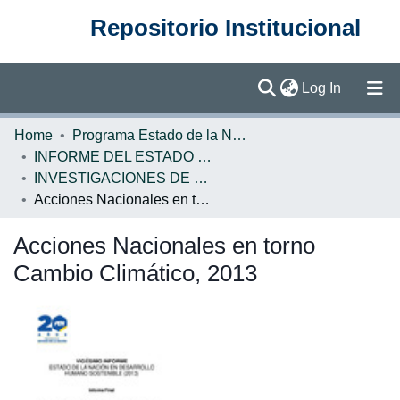
Repositorio Institucional
(current)
Log In
Communities & Collections
Home
Programa Estado de la Nación (PEN)
INFORME DEL ESTADO DE LA NACION
Browse DSpace
INVESTIGACIONES DE BASE EN
Acciones Nacionales en torno Cambio Climático, 2013
Statistics
Acciones Nacionales en torno
Cambio Climático, 2013