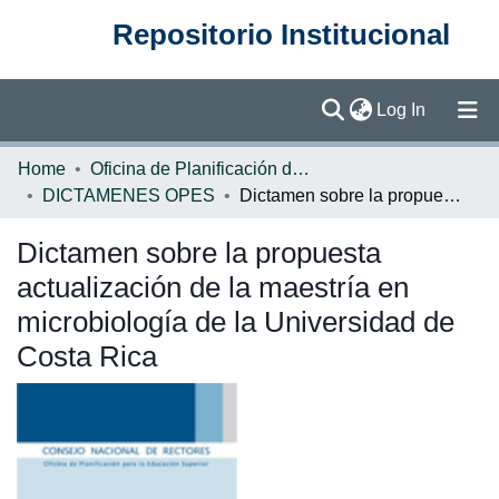
Repositorio Institucional
(current)
Log In
Communities & Collections
Home
Oficina de Planificación de la Educación Superior (OPES)
DICTAMENES OPES
Dictamen sobre la propuesta actualización de la maestría en microbiología de la Universidad de Costa Rica
Browse DSpace
Dictamen sobre la propuesta
Statistics
actualización de la maestría en
microbiología de la Universidad de
Costa Rica