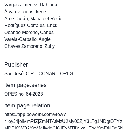
Vargas-Jiménez, Dahiana
Álvarez-Rojas, Irene
Arce-Durán, María del Rocío
Rodríguez-Corrales, Erick
Obando-Moreno, Carlos
Varela-Carballo, Angie
Chaves Zambrano, Zully
Publisher
San José, C.R. : CONARE-OPES
item.page.series
OPES;no. 64-2023
item.page.relation
https://app.powerbi.com/view?
r=eyJrIjoiMmRlZjZmNTAtMzU2My00ZjY3LTg1NDgtOTYz
MDBjOWQ2YmM4IiwidCI6IjExMTliYjkwLTg4YmEtNDg5N