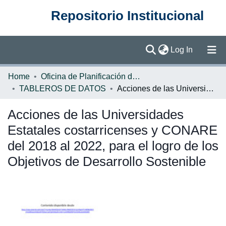
Repositorio Institucional
(current)
Log In
Communities & Collections
Home
Oficina de Planificación de la Educación Superior (OPES)
TABLEROS DE DATOS
Acciones de las Universidades Estatales costarricenses y CONARE del 2018 al 2022, para el logro de los Objetivos de Desarrollo Sostenible
Browse DSpace
Acciones de las Universidades
Statistics
Estatales costarricenses y CONARE
del 2018 al 2022, para el logro de los
Objetivos de Desarrollo Sostenible