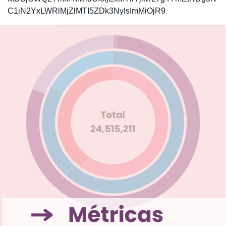
C1iN2YxLWRlMjZlMTI5ZDk3NyIsImMiOjR9