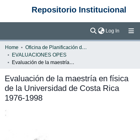
Repositorio Institucional
(current)
Log In
Communities & Collections
Home
Oficina de Planificación de la Educación Superior (OPES)
EVALUACIONES OPES
Browse DSpace
Evaluación de la maestría en física de la Universidad de Costa Rica 1976-1998
Statistics
Evaluación de la maestría en física
de la Universidad de Costa Rica
1976-1998