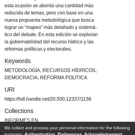
esta ocasión se aborda una cantidad más
reducida de temas, pero con base en una
nueva propuesta metodológica que busca
lograr un “mapeo” más detallado y sistemá-
tico del debate. En esta edición se exploran
la gobernabilidad del recurso hídrico y las
reformas políticas y electorales.
Keywords
METODOLOGÍA
,
RECURSOS HÍDRICOS
,
DEMOCRACIA
,
REFORMA POLÍTICA
URI
https://hdl.handle.net/20.500.12337/1136
Collections
INFORMES EN
We collect and process your personal information for the following
purposes:
Authentication, Preferences, Acknowledgement
Full item page