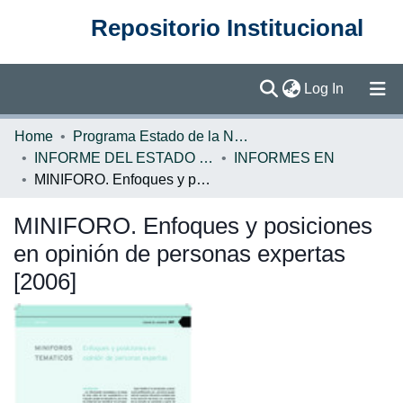
Repositorio Institucional
(current)
Log In
Communities & Collections
Home
Programa Estado de la Nación (PEN)
INFORME DEL ESTADO DE LA NACION
INFORMES EN
Browse DSpace
MINIFORO. Enfoques y posiciones en opinión de personas expertas [2006]
Statistics
MINIFORO. Enfoques y posiciones
en opinión de personas expertas
[2006]