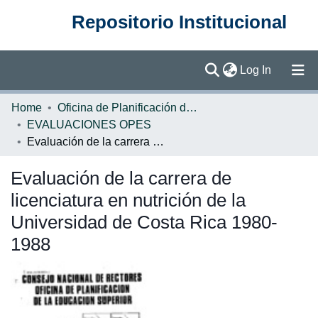
Repositorio Institucional
(current)
Log In
Communities & Collections
Home
Oficina de Planificación de la Educación Superior (OPES)
EVALUACIONES OPES
Browse DSpace
Evaluación de la carrera de licenciatura en nutrición de la Universidad de Costa Rica 1980-1988
Statistics
Evaluación de la carrera de
licenciatura en nutrición de la
Universidad de Costa Rica 1980-
1988