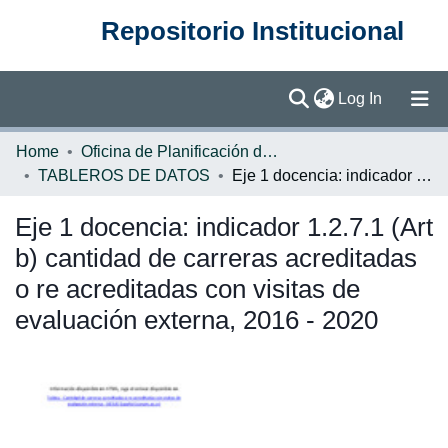
Repositorio Institucional
(current)
Log In
Communities & Collections
Home
Oficina de Planificación de la Educación Superior (OPES)
TABLEROS DE DATOS
Eje 1 docencia: indicador 1.2.7.1 (Art b) cantidad de carreras acreditadas o re acreditadas con visitas de evaluación externa, 2016 - 2020
Browse DSpace
Eje 1 docencia: indicador 1.2.7.1 (Art
Statistics
b) cantidad de carreras acreditadas
o re acreditadas con visitas de
evaluación externa, 2016 - 2020