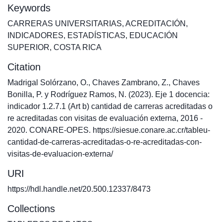
Keywords
CARRERAS UNIVERSITARIAS
,
ACREDITACIÓN
,
INDICADORES
,
ESTADÍSTICAS
,
EDUCACIÓN
SUPERIOR
,
COSTA RICA
Citation
Madrigal Solórzano, O., Chaves Zambrano, Z., Chaves
Bonilla, P. y Rodríguez Ramos, N. (2023). Eje 1 docencia:
indicador 1.2.7.1 (Art b) cantidad de carreras acreditadas o
re acreditadas con visitas de evaluación externa, 2016 -
2020. CONARE-OPES. https://siesue.conare.ac.cr/tableu-
cantidad-de-carreras-acreditadas-o-re-acreditadas-con-
visitas-de-evaluacion-externa/
URI
https://hdl.handle.net/20.500.12337/8473
Collections