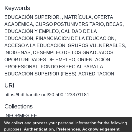
Keywords
EDUCACIÓN SUPERIOR
,
,
MATRÍCULA
,
OFERTA
ACADÉMICA
,
CURSO POSTUNIVERSITARIO
,
BECAS
,
EDUCACIÓN Y EMPLEO
,
CALIDAD DE LA
EDUCACIÓN
,
FINANCIACIÓN DE LA EDUCACIÓN
,
ACCESO A LA EDUCACIÓN
,
GRUPOS VULNERABLES
,
INDÍGENAS
,
DESEMPLEO DE LOS GRADUADOS
,
OPORTUNIDADES DE EMPLEO
,
ORIENTACIÓN
PROFESIONAL
,
FONDO ESPECIAL PARA LA
EDUCACIÓN SUPERIOR (FEES)
,
ACREDITACIÓN
URI
https://hdl.handle.net/20.500.12337/1181
Collections
INFORMES EE
We collect and process your personal information for the following
purposes:
Authentication, Preferences, Acknowledgement
Full item page