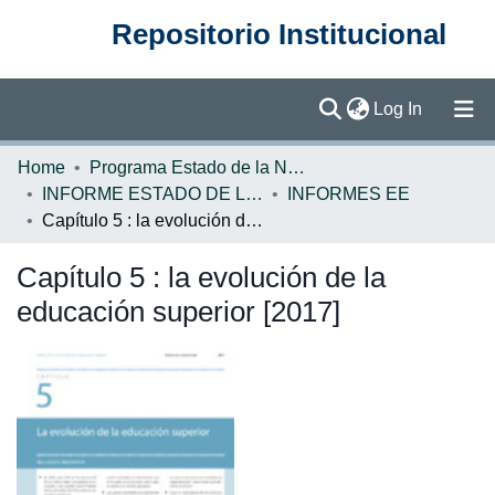
Repositorio Institucional
(current)
Log In
Communities & Collections
Home
Programa Estado de la Nación (PEN)
INFORME ESTADO DE LA EDUCACION
INFORMES EE
Browse DSpace
Capítulo 5 : la evolución de la educación superior [2017]
Statistics
Capítulo 5 : la evolución de la
educación superior [2017]