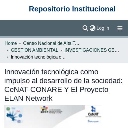
Repositorio Institucional
(current)
Log In
Communities & Collections
Home
Centro Nacional de Alta Tecnología (CENAT)
GESTION AMBIENTAL
INVESTIGACIONES GESTION AMBIENTAL
Browse DSpace
Innovación tecnológica como impulso al desarrollo de la sociedad: CeNAT-CONARE Y El Proyecto ELAN Network
Statistics
Innovación tecnológica como
impulso al desarrollo de la sociedad:
CeNAT-CONARE Y El Proyecto
ELAN Network