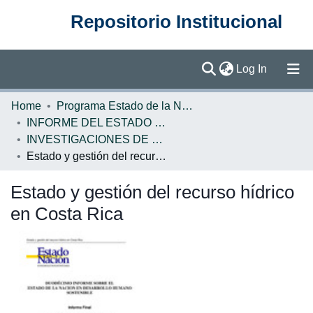
Repositorio Institucional
(current)
Log In
Communities & Collections
Home
Programa Estado de la Nación (PEN)
INFORME DEL ESTADO DE LA NACION
Browse DSpace
INVESTIGACIONES DE BASE EN
Estado y gestión del recurso hídrico en Costa Rica
Statistics
Estado y gestión del recurso hídrico
en Costa Rica