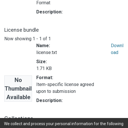
Format
Description:
License bundle
Now showing
1 - 1 of 1
Name:
Downl
license.txt
oad
Size:
1.71 KB
Format:
No
Item-specific license agreed
Thumbnail
upon to submission
Available
Description:
Collections
We collect and process your personal information for the following
INVESTIGACIONES DE BASE EN