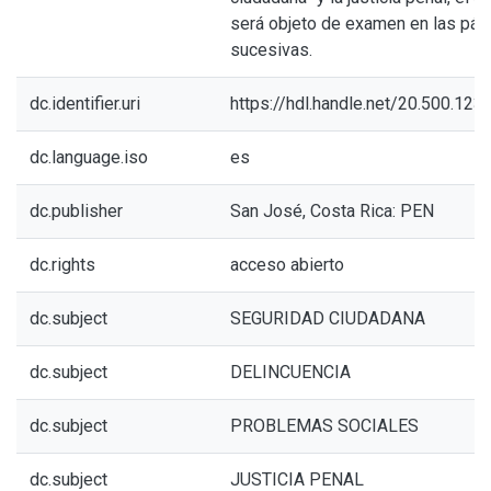
será objeto de examen en las pág
sucesivas.
dc.identifier.uri
https://hdl.handle.net/20.500.12
dc.language.iso
es
dc.publisher
San José, Costa Rica: PEN
dc.rights
acceso abierto
dc.subject
SEGURIDAD CIUDADANA
dc.subject
DELINCUENCIA
dc.subject
PROBLEMAS SOCIALES
dc.subject
JUSTICIA PENAL