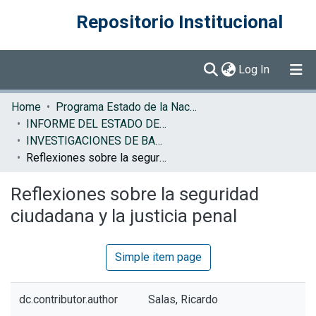
Repositorio Institucional
(current)
Log In
Communities & Collections
Home
Programa Estado de la Nación (PEN)
INFORME DEL ESTADO DE LA NACION
Browse DSpace
INVESTIGACIONES DE BASE EN
Reflexiones sobre la seguridad ciudadana y la justicia penal
Statistics
Reflexiones sobre la seguridad
ciudadana y la justicia penal
Simple item page
dc.contributor.author
Salas, Ricardo