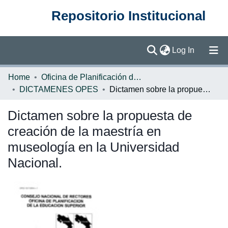
Repositorio Institucional
(current)
Log In
Communities & Collections
Home
Oficina de Planificación de la Educación Superior (OPES)
DICTAMENES OPES
Dictamen sobre la propuesta de creación de la maestría en museología en la Universidad Nacional.
Browse DSpace
Dictamen sobre la propuesta de
Statistics
creación de la maestría en
museología en la Universidad
Nacional.