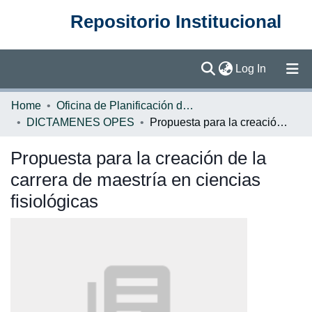
Repositorio Institucional
(current)
Log In
Communities & Collections
Home
Oficina de Planificación de la Educación Superior (OPES)
DICTAMENES OPES
Propuesta para la creación de la carrera de maestría en ciencias fisiológicas
Browse DSpace
Propuesta para la creación de la
Statistics
carrera de maestría en ciencias
fisiológicas