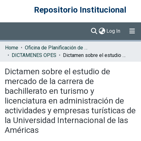
Repositorio Institucional
(current)
Log In
Communities & Collections
Home
Oficina de Planificación de la Educación Superior (OPES)
DICTAMENES OPES
Dictamen sobre el estudio de mercado de la carrera de bachillerato en turismo y licenciatura en administración de actividades y empresas turísticas de la Universidad Internacional de las Américas
Browse DSpace
Dictamen sobre el estudio de
Statistics
mercado de la carrera de
bachillerato en turismo y
licenciatura en administración de
actividades y empresas turísticas de
la Universidad Internacional de las
Américas