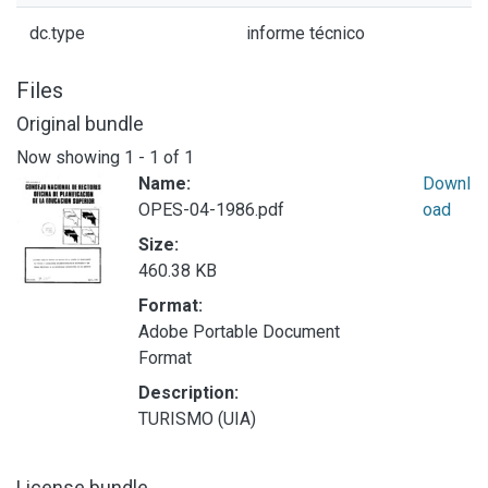
dc.type
informe técnico
Files
Original bundle
Now showing
1 - 1 of 1
Name:
Downl
OPES-04-1986.pdf
oad
Size:
460.38 KB
Format:
Adobe Portable Document
Format
Description:
TURISMO (UIA)
License bundle