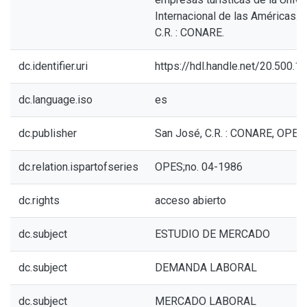
Internacional de las Américas. 
C.R. : CONARE.
dc.identifier.uri
https://hdl.handle.net/20.500.
dc.language.iso
es
dc.publisher
San José, C.R. : CONARE, OPES
dc.relation.ispartofseries
OPES;no. 04-1986
dc.rights
acceso abierto
dc.subject
ESTUDIO DE MERCADO
dc.subject
DEMANDA LABORAL
dc.subject
MERCADO LABORAL